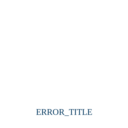
eck Out
Adults
Children
ERROR_TITLE