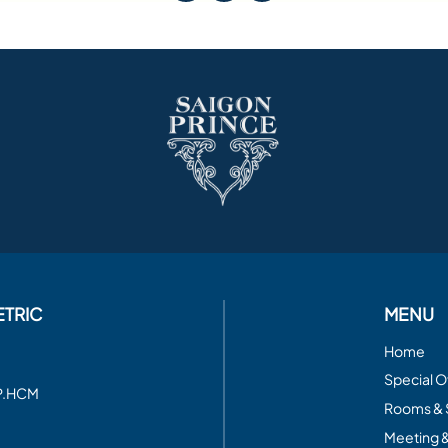
ETRIC
MENU
Home
Special O
TP.HCM
Rooms & 
Meeting 