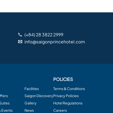
(+84) 28 3822 2999
info@saigonprincehotel.com
POLICIES
Facilities
Terms & Conditions
ffers
Saigon Discovery
Privacy Policies
Suites
Gallery
Hotel Regulations
& Events
News
Careers