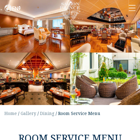
EN
Home
/
Gallery
/
Dining
/
Room Service Menu
ROOM SERVICE MENU