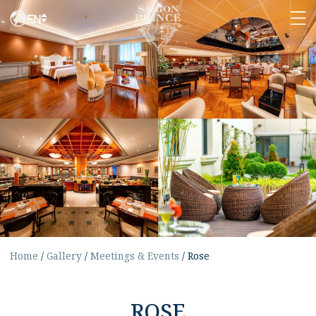
EN
Home
/
Gallery
/
Meetings & Events
/
Rose
ROSE