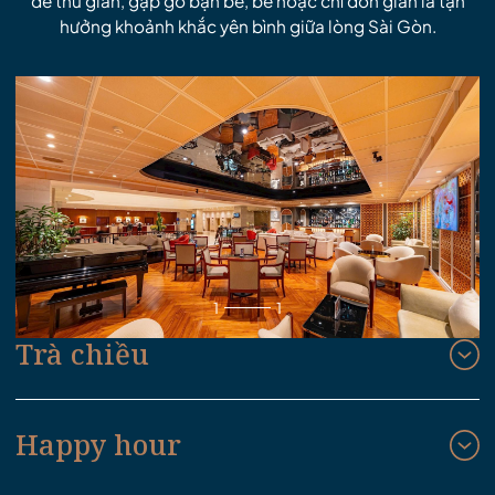
để thư giãn, gặp gỡ bạn bè, bè hoặc chỉ đơn giản là tận
hưởng khoảnh khắc yên bình giữa lòng Sài Gòn.
1
1
Trà chiều
Happy hour