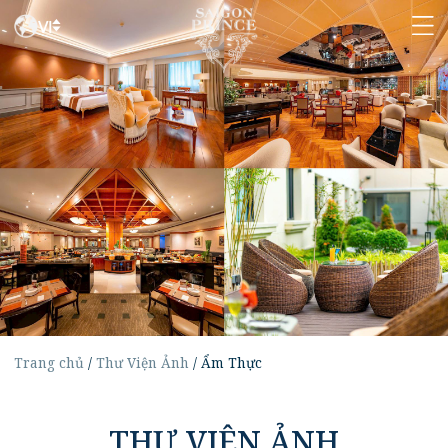
VI
Trang chủ
/
Thư Viện Ảnh
/
Ẩm Thực
THƯ VIỆN ẢNH